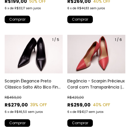
R$199,00
R$269,00
50
% OFF
40
% OFF
6
x
de
R$33,17
sem juros
6
x
de
R$44,83
sem juros
Comprar
Comprar
1
/
5
1
/
6
Scarpin Élegance Preto
Elegância - Scarpin Précieux
Clássico Salto Alto Bico Fino
Coral com Transparência |
| Laura Almeida
Salto Alto Fino e Bico Fino |
R$459,00
R$429,00
Laura Almeida
R$279,00
R$259,00
39
% OFF
40
% OFF
6
x
de
R$46,50
sem juros
6
x
de
R$43,17
sem juros
Comprar
Comprar