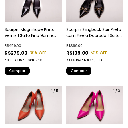
Scarpin Magnifique Preto
Scarpin Slingback Soir Preto
Verniz | Salto Fino 9cm e
com Fivela Dourada | Salto
Bico Fino | Laura Almeida
Baixo 5cm | Laura Almeida
R$459,00
R$399,00
R$279,00
R$199,00
39
% OFF
50
% OFF
6
x
de
R$46,50
sem juros
6
x
de
R$33,17
sem juros
Comprar
Comprar
1
/
5
1
/
3