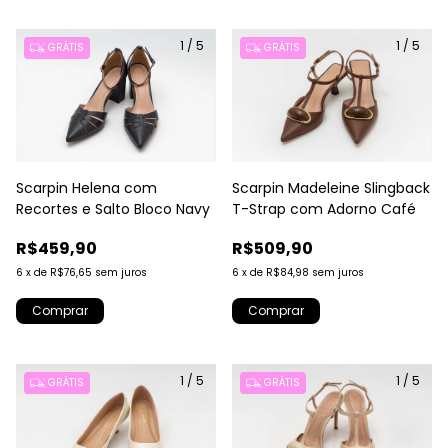
1
/
5
1
/
5
GRÁTIS
GRÁTIS
Scarpin Helena com
Scarpin Madeleine Slingback
Recortes e Salto Bloco Navy
T-Strap com Adorno Café
R$459,90
R$509,90
6
x
de
R$76,65
sem juros
6
x
de
R$84,98
sem juros
Comprar
Comprar
1
/
5
1
/
5
GRÁTIS
GRÁTIS