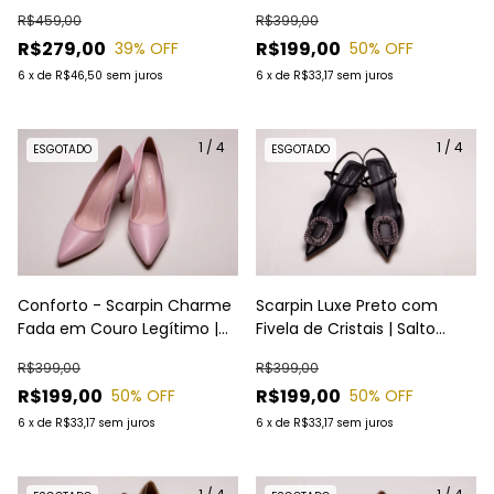
Fino 9cm e Bico Fino |
Claro Salto Médio 6cm |
R$459,00
R$399,00
Elegância com Toque de
Laura Almeida
R$279,00
R$199,00
39
% OFF
50
% OFF
Cor | Laura Almeida
6
x
de
R$46,50
sem juros
6
x
de
R$33,17
sem juros
1
/
4
1
/
4
ESGOTADO
ESGOTADO
Conforto - Scarpin Charme
Scarpin Luxe Preto com
Fada em Couro Legítimo |
Fivela de Cristais | Salto
Rosa Claro Salto Médio 6cm
Baixo 5cm Slingback
R$399,00
R$399,00
| Laura Almeida
Elegante | Laura Almeida
R$199,00
R$199,00
50
% OFF
50
% OFF
6
x
de
R$33,17
sem juros
6
x
de
R$33,17
sem juros