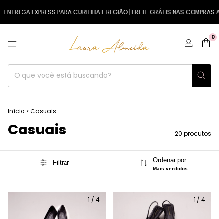
ENTREGA EXPRESS PARA CURITIBA E REGIÃO | FRETE GRÁTIS NAS COMPRAS A P
0
Início
>
Casuais
Casuais
20 produtos
Ordenar por:
Filtrar
Mais vendidos
1
/
4
1
/
4