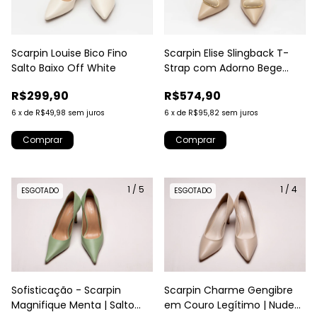
Scarpin Louise Bico Fino
Scarpin Elise Slingback T-
Salto Baixo Off White
Strap com Adorno Bege
Gengibre
R$299,90
R$574,90
6
x
de
R$49,98
sem juros
6
x
de
R$95,82
sem juros
Comprar
Comprar
1
/
5
1
/
4
ESGOTADO
ESGOTADO
Sofisticação - Scarpin
Scarpin Charme Gengibre
Magnifique Menta | Salto
em Couro Legítimo | Nude