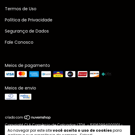
Termos de Uso
Política de Privacidade
Segurança de Dados
Fale Conosco
Meios de pagamento
Meios de envio
Copyright CLA Comércio de Calçados LTDA. - 51062994000101 -
2026. Todos os direitos reservados.
Ao navegar por este site
você aceita o uso de cookies
para