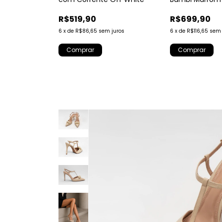
R$519,90
R$699,90
6
x
de
R$86,65
sem juros
juros
6
x
de
R$116,65
sem 
Comprar
Comprar