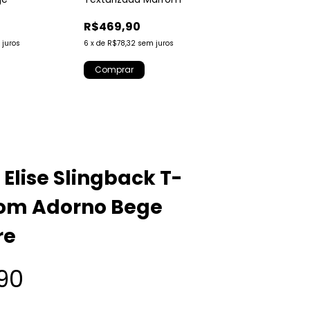
R$469,90
R$629,90
 juros
6
x
de
R$78,32
sem juros
6
x
de
R$104,98
sem
Comprar
Comprar
 Elise Slingback T-
com Adorno Bege
re
90