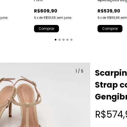
R$609,90
R$539,90
juros
6
x
de
R$101,65
sem juros
6
x
de
R$89,98
sem
Comprar
Comprar
Scarpin
1
/
5
Strap 
Gengib
R$574,