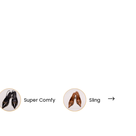
Super Comfy
Slingback