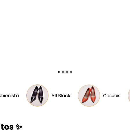
shionista
All Black
Casuais
tos ✨