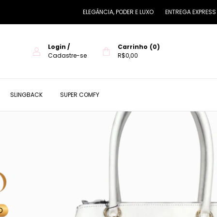
ELEGÂNCIA, PODER E LUXO
ENTREGA EXPRESS PARA CURITIBA
Login
/
Carrinho
(
0
)
Cadastre-se
R$0,00
SLINGBACK
SUPER COMFY