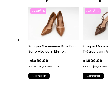
GRÁTIS
GRÁTIS
Scarpin Genevieve Bico Fino
Scarpin Madele
 Rafaela com
Salto Alto com Efeito
T-Strap com A
 Claro
Avestruz Caramelo
R$489,90
R$509,90
6
x
de
R$81,65
sem juros
6
x
de
R$84,98
sem 
juros
Comprar
Comprar