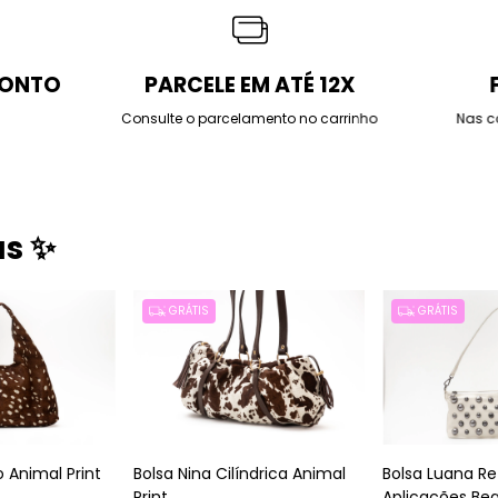
CONTO
PARCELE EM ATÉ 12X
Consulte o parcelamento no carrinho
Nas c
as ✨
GRÁTIS
GRÁTIS
 Animal Print
Bolsa Nina Cilíndrica Animal
Bolsa Luana R
Print
Aplicações Be