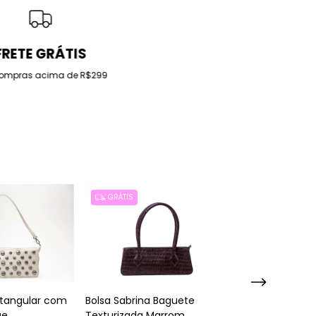
FRETE GRÁTIS
ompras acima de R$299
GRÁTIS
GRÁTIS
etangular com
Bolsa Sabrina Baguete
Bolsa Iris Box
ge
Texturizada Marrom
Marrom