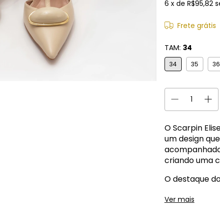
6
x de
R$95,82
s
Frete grátis
TAM:
34
34
35
36
O Scarpin Elis
um design que 
acompanhado p
criando uma c
O destaque do
parte frontal
Ver mais
acrescenta br
peça marcante