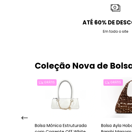
ATÉ 60% DE DES
Em todo o site
Coleção Nova de Bols
GRÁTIS
GRÁTIS
Bolsa Mônica Estruturada
 Rafaela com
Bolsa Ayla Hobo
com Corrente Off White
 Claro
Bambi Marrom