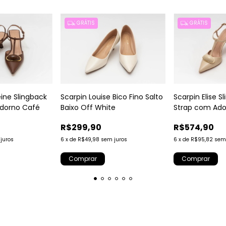
GRÁTIS
GRÁTIS
ine Slingback
Scarpin Louise Bico Fino Salto
Scarpin Elise S
dorno Café
Baixo Off White
Strap com Ado
Gengibre
R$299,90
R$574,90
juros
6
x
de
R$49,98
sem juros
6
x
de
R$95,82
sem
Comprar
Comprar