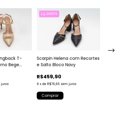
GRÁTIS
GRÁTIS
lingback T-
Scarpin Helena com Recortes
Bolsa Mônica 
rno Bege
e Salto Bloco Navy
com Corrente
R$459,90
R$519,90
 juros
6
x
de
R$76,65
sem juros
6
x
de
R$86,65
sem
Comprar
Comprar