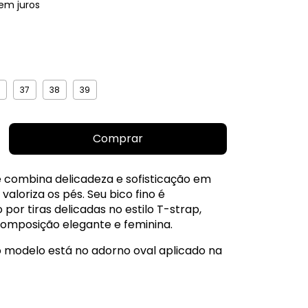
em juros
37
38
39
e combina delicadeza e sofisticação em
valoriza os pés. Seu bico fino é
or tiras delicadas no estilo T-strap,
omposição elegante e feminina.
 modelo está no adorno oval aplicado na
, emoldurado por um detalhe dourado que
ilho e transforma o calçado em uma
. O fechamento com fivela ajustável ao