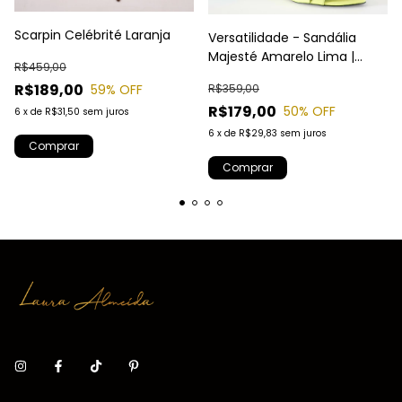
Scarpin Celébrité Laranja
Versatilidade - Sandália
Majesté Amarelo Lima |
R$459,00
Salto Fino 9cm | Elegância
R$189,00
59
% OFF
R$359,00
Atemporal Laura Almeida
R$179,00
50
% OFF
6
x
de
R$31,50
sem juros
6
x
de
R$29,83
sem juros
Comprar
Comprar