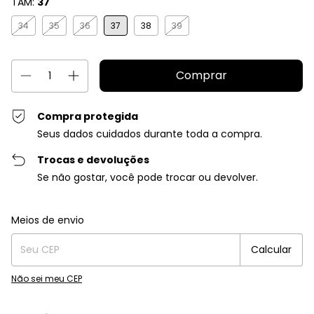
TAM:
37
34
35
36
37
38
39
Compra protegida
Seus dados cuidados durante toda a compra.
Trocas e devoluções
Se não gostar, você pode trocar ou devolver.
Entregas para o CEP:
Alterar CEP
Meios de envio
Calcular
Não sei meu CEP