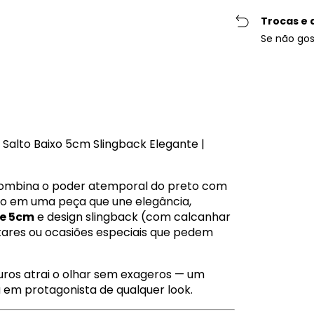
Trocas e 
Se não gos
| Salto Baixo 5cm Slingback Elegante |
combina o poder atemporal do preto com
tando em uma peça que une elegância,
de 5cm
e design slingback (com calcanhar
ntares ou ocasiões especiais que pedem
curos atrai o olhar sem exageros — um
em protagonista de qualquer look.