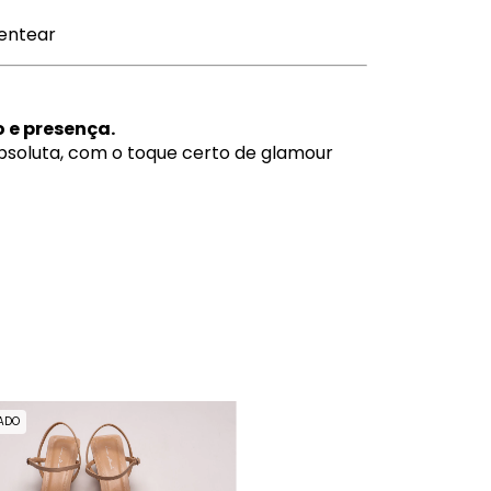
sentear
o e presença.
bsoluta, com o toque certo de glamour
ADO