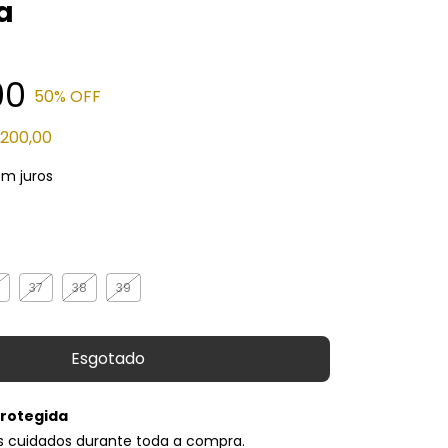
a
00
50
% OFF
200,00
m juros
37
38
39
rotegida
s cuidados durante toda a compra.