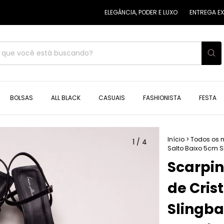
ELEGÂNCIA, PODER E LUXO
ENTREGA EXPRESS
BOLSAS
ALL BLACK
CASUAIS
FASHIONISTA
FESTA
Início
>
Todos os 
1
/
4
Salto Baixo 5cm S
Scarpin
de Cris
Slingba