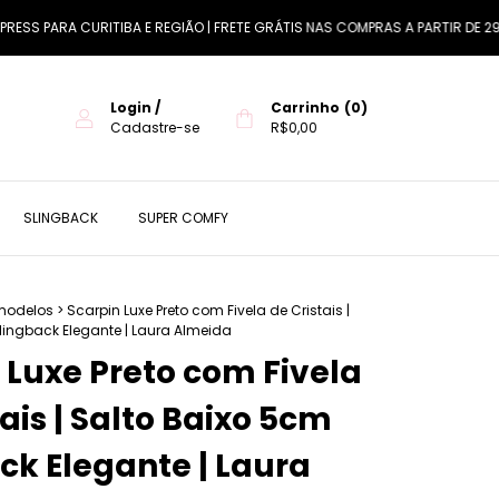
 PARA CURITIBA E REGIÃO | FRETE GRÁTIS NAS COMPRAS A PARTIR DE 299
Login
/
Carrinho
(
0
)
Cadastre-se
R$0,00
SLINGBACK
SUPER COMFY
modelos
>
Scarpin Luxe Preto com Fivela de Cristais |
lingback Elegante | Laura Almeida
 Luxe Preto com Fivela
tais | Salto Baixo 5cm
ck Elegante | Laura