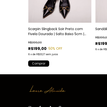
Scarpin Slingback Soir Preto com
Sandál
Fivela Dourada | Salto Baixo 5cm |
R$399,
Laura Almeida
R$399,00
R$199
R$199,00
50
% OFF
6
x
de
R$
6
x
de
R$33,17
sem juros
Comprar