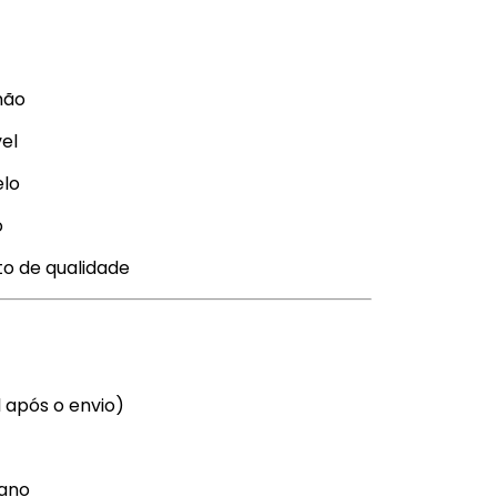
mão
vel
elo
o
o de qualidade
l após o envio)
mano