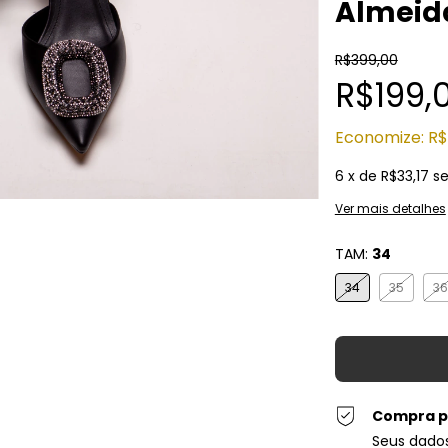
Almeid
R$399,00
R$199,
Economize:
R$
6
x de
R$33,17
se
Ver mais detalhes
TAM:
34
34
35
36
Compra p
Seus dado