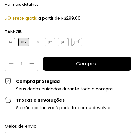
Ver mais detalhes
Frete grátis
a partir de
R$299,00
TAM:
35
34
35
36
37
38
39
Compra protegida
Seus dados cuidados durante toda a compra.
Trocas e devoluções
Se não gostar, você pode trocar ou devolver.
Entregas para o CEP:
Alterar CEP
Meios de envio