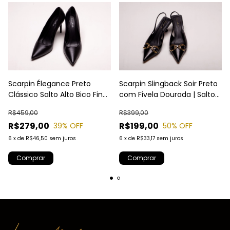
Scarpin Élegance Preto
Scarpin Slingback Soir Preto
Clássico Salto Alto Bico Fino
com Fivela Dourada | Salto
| Laura Almeida
Baixo 5cm | Laura Almeida
R$459,00
R$399,00
R$279,00
R$199,00
39
% OFF
50
% OFF
6
x
de
R$46,50
sem juros
6
x
de
R$33,17
sem juros
Comprar
Comprar