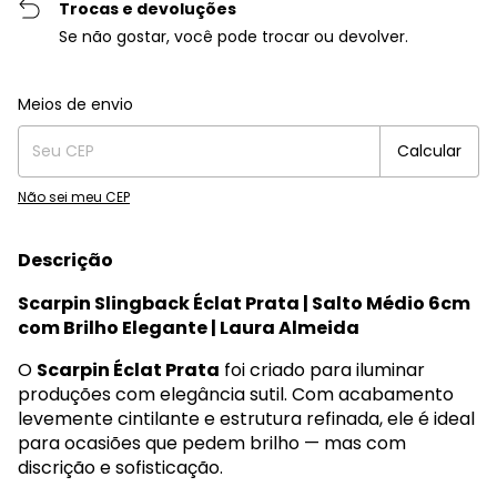
Trocas e devoluções
Se não gostar, você pode trocar ou devolver.
Entregas para o CEP:
Alterar CEP
Meios de envio
Calcular
Não sei meu CEP
Descrição
Scarpin Slingback Éclat Prata | Salto Médio 6cm
com Brilho Elegante | Laura Almeida
O
Scarpin Éclat Prata
foi criado para iluminar
produções com elegância sutil. Com acabamento
levemente cintilante e estrutura refinada, ele é ideal
para ocasiões que pedem brilho — mas com
discrição e sofisticação.