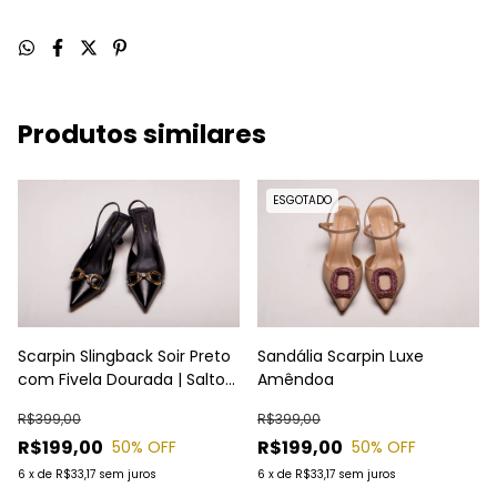
Produtos similares
ESGOTADO
Scarpin Slingback Soir Preto
Sandália Scarpin Luxe
com Fivela Dourada | Salto
Amêndoa
Baixo 5cm | Laura Almeida
R$399,00
R$399,00
R$199,00
R$199,00
50
% OFF
50
% OFF
6
x
de
R$33,17
sem juros
6
x
de
R$33,17
sem juros